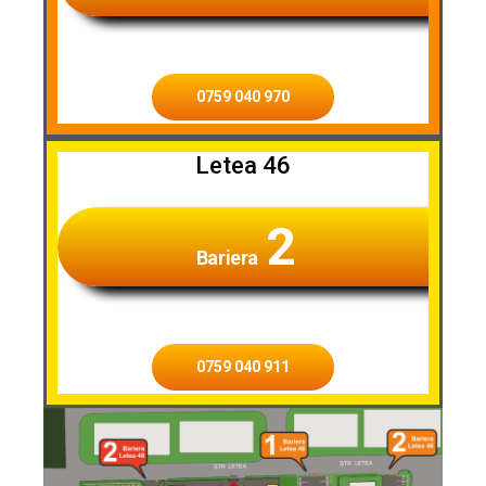
0759 040 970
Letea 46
2
Bariera
0759 040 911