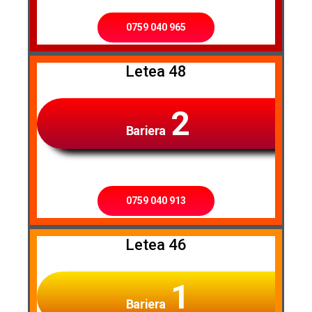
0759 040 965
Letea 48
2
Bariera
0759 040 913
Letea 46
1
Bariera