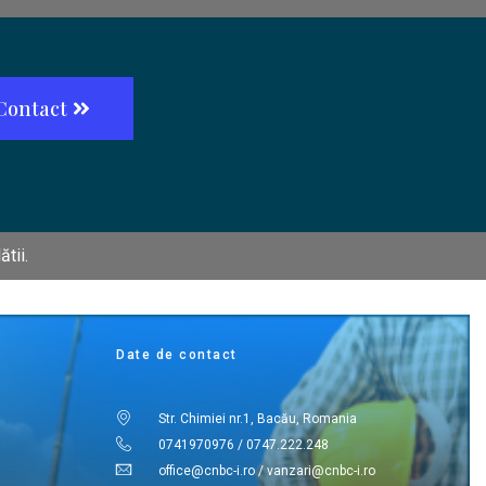
Contact
tii.
Date de contact
Str. Chimiei nr.1, Bacău, Romania
0741970976 / 0747.222.248
office@cnbc-i.ro / vanzari@cnbc-i.ro