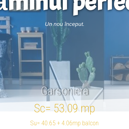
ăminul perfec
Un nou început.
Garsoniera
Sc= 53.09 mp
Su= 40.65 + 4.06mp balcon