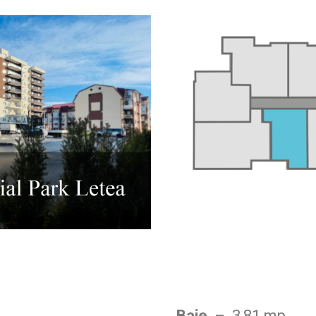
Baie
– 3,81 mp