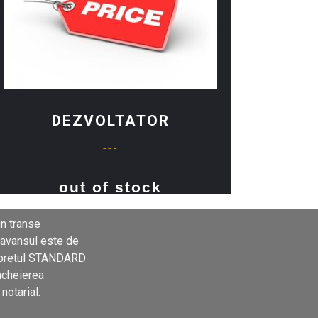
DEZVOLTATOR
---
out of stock
in transe
avansul este de
 pretul STANDARD
încheierea
notarial.