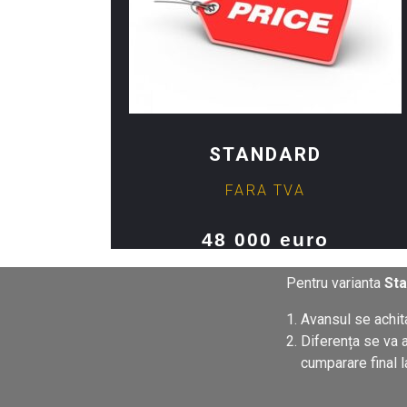
STANDARD
FARA TVA
48 000 euro
Pentru varianta
St
Avansul se achita
Diferența se va a
cumparare final 