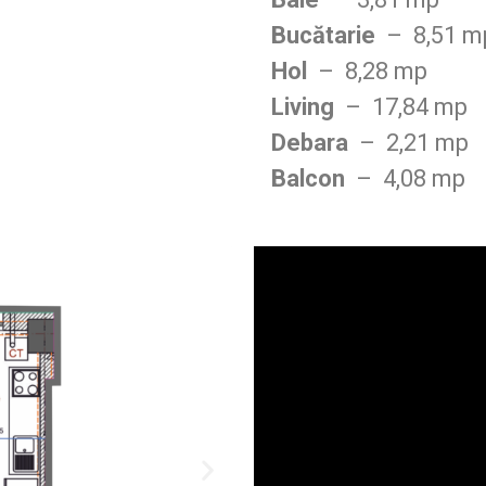
Bucătarie
– 8,51 m
Hol
– 8,28 mp
Living
– 17,84 mp
Debara
– 2,21 mp
Balcon
– 4,08 mp